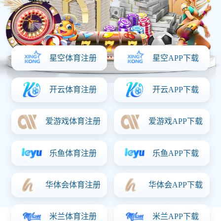
手机App
网页版
羽生结弦宣布不再续约现任教
练，将独自备战米兰冬奥会
2026-06-12 15:00
43 次阅读
首页
/
体育头条